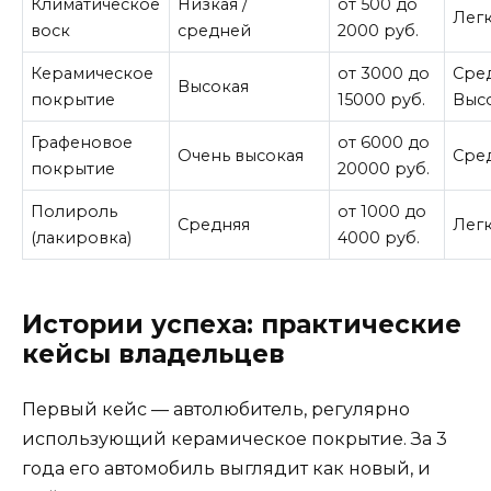
Климатическое
Низкая /
от 500 до
Лег
воск
средней
2000 руб.
Керамическое
от 3000 до
Сред
Высокая
покрытие
15000 руб.
Выс
Графеновое
от 6000 до
Очень высокая
Сре
покрытие
20000 руб.
Полироль
от 1000 до
Средняя
Лег
(лакировка)
4000 руб.
Истории успеха: практические
кейсы владельцев
Первый кейс — автолюбитель, регулярно
использующий керамическое покрытие. За 3
года его автомобиль выглядит как новый, и