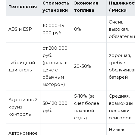
Стоимость
Экономия
Надежнос
Технология
установки
топлива
/ Риски
Очень
10 000–15
ABS и ESP
0%
высокая,
000 руб.
обязательн
от 200 000
руб.
Хорошая,
Гибридный
(разница в
требует
20-30%
двигатель
цене с
обслужива
обычным
батарей
мотором)
5-10% (за
Средняя,
Адаптивный
50–120 000
счет более
возможны
круиз-
руб.
плавной
поломки
контроль
езды)
сенсоров
Низкая,
Автономное