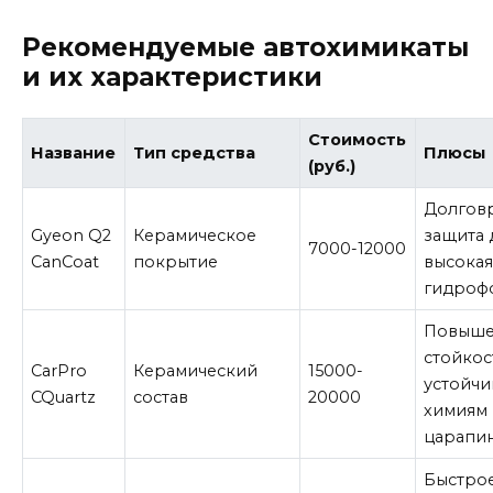
Рекомендуемые автохимикаты
и их характеристики
Стоимость
Название
Тип средства
Плюсы
(руб.)
Долгов
Gyeon Q2
Керамическое
защита д
7000-12000
CanCoat
покрытие
высока
гидроф
Повыше
стойкос
CarPro
Керамический
15000-
устойчи
CQuartz
состав
20000
химиям
царапи
Быстро