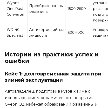
Wynns
устран
Преобразователь
Zinc Rust
1500-2500
ржавчи
ржавчины
Converter
подгот
поверх
WD-40
Антикоррозийная
Универс
600-1000
Specialist
жидкость
защита 
Истории из практики: успех и
ошибки
Кейс 1: долговременная защита при
зимней эксплуатации
Автовладелец, подготовив кузов к зиме с
использованием керамического покрытия
Gyeon Q2, избежал образований ржавчины и