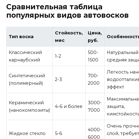
Сравнительная таблица
популярных видов автовосков
Стойкость,
Цена,
Тип воска
Особенност
мес
руб.
Классический
500-
Натуральный 
1-2
карнаубский
1500
средняя защ
Легкость нан
Синтетический
700-
2-3
водоотталк
(полимерный)
2000
эффект
Максимальна
Керамический
3000-
4-6 и более
защита,
(нанокомпозиты)
7000
химстойкост
Очень прочн
4000-
Жидкое стекло
5-6
слой, требуе
6000