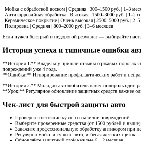
|————————|—————-|————————|——————
| Мойка с обработкой воском | Средняя | 300–1500 руб. | 1–3 меся
| Антикоррозийная обработка | Высокая | 1500–3000 руб. | 1–2 го
| Керамическое покрытие | Очень высокая | 2500–5000 руб. | 2–5 
| Полировка | Средняя | 800–2000 руб. | 3–6 месяцев |
Если нужен быстрый и недорогой результат — выбирайте пасты
Истории успеха и типичные ошибки ав
**История 1:** Владельцу пришли отзывы о ржавых порогах сп
повреждений уже 4 года.
**Ошибка:** Игнорирование профилактических работ и непра
**История 2:** Молодой автолюбитель нанес полироль один раз 
**Урок:** Регулярное обновление защитных средств важнее о
Чек-лист для быстрой защиты авто
Проверьте состояние кузова и наличие повреждений.
Выберите проверенные средства (от 1500 рублей и выше)
Закажите профессиональную обработку антикором при н
Регулярно мойте и сушите авто, избегая жестких щеток.
Обновляйте защитный слой каждые 6–12 месяцев.