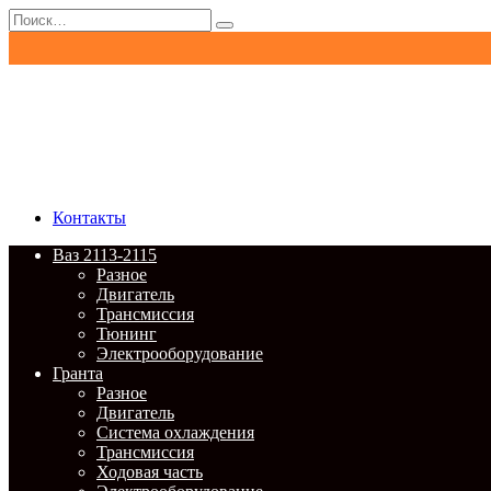
Перейти
Search
к
for:
содержанию
Контакты
Ваз 2113-2115
Разное
Двигатель
Трансмиссия
Тюнинг
Электрооборудование
Гранта
Разное
Двигатель
Система охлаждения
Трансмиссия
Ходовая часть