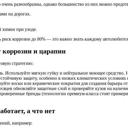
 очень разнообразны, однако большинство из них можно предот
ами на дорогах.
 химии при уходе.
 риск коррозии до 80% — это важно знать каждому автолюбите
 коррозии и царапин
говую стратегию:
ль. Используйте мягкую губку и нейтральное моющее средство. 
тойчивую защиту, особенно в низких климатических условиях и
уйте воски или керамические покрытия для создания барьера от
сяцев обновляйте защитные слой и проверяйте кузов на наличи
оверенные бренды (технологии премиум-класса стоят примерно о
ботает, а что нет
ений, например: