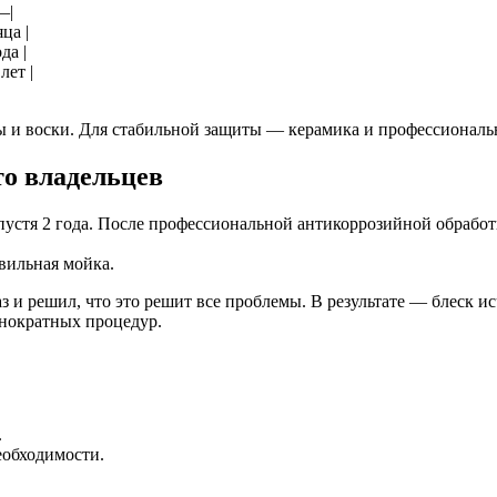
|
ца |
да |
лет |
 и воски. Для стабильной защиты — керамика и профессиональн
то владельцев
устя 2 года. После профессиональной антикоррозийной обработ
вильная мойка.
и решил, что это решит все проблемы. В результате — блеск исче
днократных процедур.
.
еобходимости.