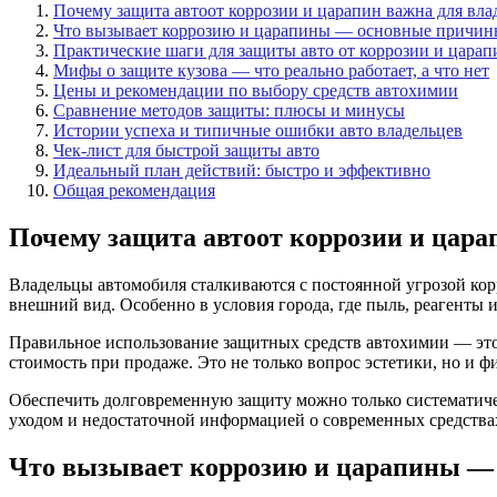
Почему защита автоот коррозии и царапин важна для вла
Что вызывает коррозию и царапины — основные причин
Практические шаги для защиты авто от коррозии и царап
Мифы о защите кузова — что реально работает, а что нет
Цены и рекомендации по выбору средств автохимии
Сравнение методов защиты: плюсы и минусы
Истории успеха и типичные ошибки авто владельцев
Чек-лист для быстрой защиты авто
Идеальный план действий: быстро и эффективно
Общая рекомендация
Почему защита автоот коррозии и цара
Владельцы автомобиля сталкиваются с постоянной угрозой кор
внешний вид. Особенно в условия города, где пыль, реагенты
Правильное использование защитных средств автохимии — это 
стоимость при продаже. Это не только вопрос эстетики, но и 
Обеспечить долговременную защиту можно только систематичес
уходом и недостаточной информацией о современных средства
Что вызывает коррозию и царапины —