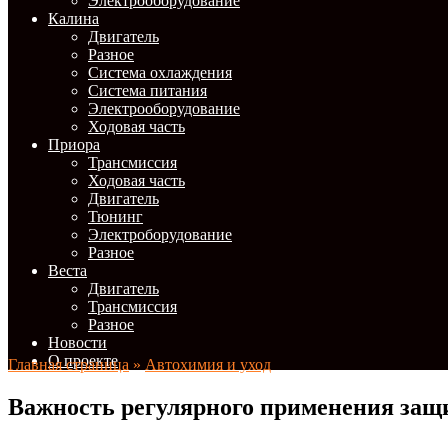
Электрооборудование
Калина
Двигатель
Разное
Система охлаждения
Система питания
Электрооборудование
Ходовая часть
Приора
Трансмиссия
Ходовая часть
Двигатель
Тюнинг
Электроборудование
Разное
Веста
Двигатель
Трансмиссия
Разное
Новости
О проекте
Главная страница
»
Автохимия и уход
Важность регулярного применения защ