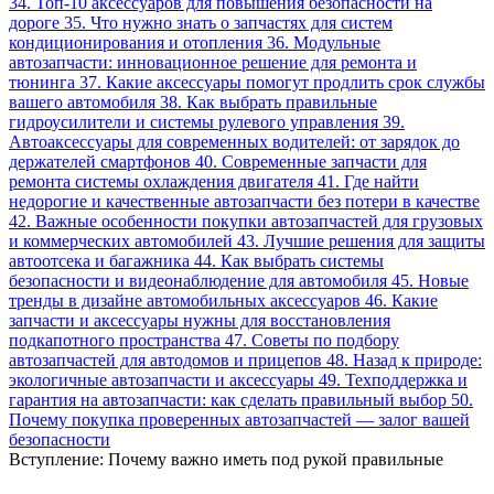
34. Топ-10 аксессуаров для повышения безопасности на
дороге 35. Что нужно знать о запчастях для систем
кондиционирования и отопления 36. Модульные
автозапчасти: инновационное решение для ремонта и
тюнинга 37. Какие аксессуары помогут продлить срок службы
вашего автомобиля 38. Как выбрать правильные
гидроусилители и системы рулевого управления 39.
Автоаксессуары для современных водителей: от зарядок до
держателей смартфонов 40. Современные запчасти для
ремонта системы охлаждения двигателя 41. Где найти
недорогие и качественные автозапчасти без потери в качестве
42. Важные особенности покупки автозапчастей для грузовых
и коммерческих автомобилей 43. Лучшие решения для защиты
автоотсека и багажника 44. Как выбрать системы
безопасности и видеонаблюдение для автомобиля 45. Новые
тренды в дизайне автомобильных аксессуаров 46. Какие
запчасти и аксессуары нужны для восстановления
подкапотного пространства 47. Советы по подбору
автозапчастей для автодомов и прицепов 48. Назад к природе:
экологичные автозапчасти и аксессуары 49. Техподдержка и
гарантия на автозапчасти: как сделать правильный выбор 50.
Почему покупка проверенных автозапчастей — залог вашей
безопасности
Вступление: Почему важно иметь под рукой правильные