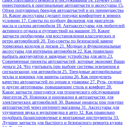
самостоятельного ремонта и обслуживания 14. Почему стоит
инвестировать в оригинальные автозапчасти и аксессуары 15.
Обзор популярных брендов автозапчастей и их преимущества
16. Какие аксессуары сделают поездки комфортнее в зимних
условиях 17. Советы по подбору фильтров для двигателя,
масла и салона автомобиля 18. Автоаксессуары для любителей
активного отдыха и путешествий на машине 19. Какие
запчасти необходимы для восстановления классических и
ретро автомобилей 20. Топ-советы по безопасной замене
тормозных колодок и дисков 21. Модные и функциональные
аксессуары для интерьера автомобиля 22. Как правильно
выбрать аккумулятор и зарядные устройства для авто 23.
Современные проекты автозапчастей, которые экономят Ваши
деньги 24. Что учитывать при выборе системы освещения и
сигнализации для автомобиля 25. Трендовые автомобильные
чехлы и коврики для защиты салона 26. Как определить
качество автозапчастей по ценам и упаковке 27. Руль, сиденья
и другие автотовары, повышающие стиль и комфорт 28.
Какие запчасти пригодятся для технического обслуживания
двигателя 29. Новинки и инновации в автозапчастях для
электрических автомобилей 30. Важные нюансы при покупке
автозапчастей через интернет-магазины 31. Аксессуары для
улучшения звука и мультимедиа в авто 32. Как правильно
подобрать балансировочные и монтажные инструменты 33.
Лучшие запчасти для быстрого и безопасного ремонта кузова