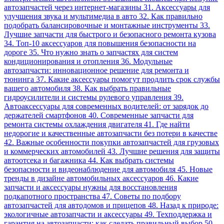
автозапчастей через интернет-магазины 31. Аксессуары для
улучшения звука и мультимедиа в авто 32. Как правильно
подобрать балансировочные и монтажные инструменты 33.
Лучшие запчасти для быстрого и безопасного ремонта кузова
34. Топ-10 аксессуаров для повышения безопасности на
дороге 35. Что нужно знать о запчастях для систем
кондиционирования и отопления 36. Модульные
автозапчасти: инновационное решение для ремонта и
тюнинга 37. Какие аксессуары помогут продлить срок службы
вашего автомобиля 38. Как выбрать правильные
гидроусилители и системы рулевого управления 39.
Автоаксессуары для современных водителей: от зарядок до
держателей смартфонов 40. Современные запчасти для
ремонта системы охлаждения двигателя 41. Где найти
недорогие и качественные автозапчасти без потери в качестве
42. Важные особенности покупки автозапчастей для грузовых
и коммерческих автомобилей 43. Лучшие решения для защиты
автоотсека и багажника 44. Как выбрать системы
безопасности и видеонаблюдение для автомобиля 45. Новые
тренды в дизайне автомобильных аксессуаров 46. Какие
запчасти и аксессуары нужны для восстановления
подкапотного пространства 47. Советы по подбору
автозапчастей для автодомов и прицепов 48. Назад к природе:
экологичные автозапчасти и аксессуары 49. Техподдержка и
гарантия на автозапчасти: как сделать правильный выбор 50.