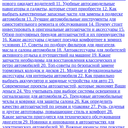
нового ожидает водителей 11. Удобные автосамодельные
навигаторы и гаджеты, которые стоит приобрести 12. Как
выбрать качественные запасные части для замены в подвеске
автомобиля 13. Лучшие автомобильные инструменты для
самостоятельного ремонта и обслуживания 14. Почему стоит
инвестировать в оригинальные автозапчасти и аксессуары 15.
Обзор популярных брендов автозапчастей и их преимущества
16. Какие аксессуары сделают поездки комфортнее в зимних
условиях 17. Советы по подбору фильтров для двигателя,
масла и салона автомобиля 18. Автоаксессуары для любителей
активного отдыха и путешествий на машине 19. Какие
запчасти необходимы для восстановления классических и
ретро автомобилей 20. Топ-советы по безопасной замене
тормозных колодок и дисков 21. Модные и функциональные
аксессуары для интерьера автомобиля 22. Как правильно
выбрать аккумулятор и зарядные устройства для авто 23.
Современные проекты автозапчастей, которые экономят Ваши
деньги 24. Что учитывать при выборе системы освещения и
сигнализации для автомобиля 25. Трендовые автомобильные
чехлы и коврики для защиты салона 26. Как определить
качество автозапчастей по ценам и упаковке 27. Руль, сиденья
и другие автотовары, повышающие стиль и комфорт 28.
Какие запчасти пригодятся для технического обслуживания
двигателя 29. Новинки и инновации в автозапчастях для
электрических автомобилей 30. Важные нюансы при покупке