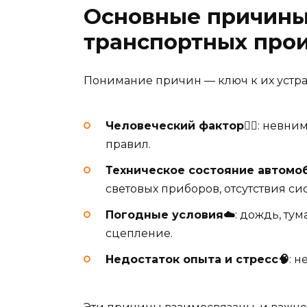
Основные причины
транспортных про
Понимание причин — ключ к их устр
Человеческий фактор🚶‍♂️
: невни
правил.
Техническое состояние автомоб
световых приборов, отсутствия с
Погодные условия☁️
: дождь, ту
сцепление.
Недостаток опыта и стресс🧠
: 