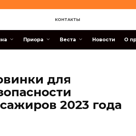
КОНТАКТЫ
ина
Приора
Веста
Новости
О п
овинки для
зопасности
ссажиров 2023 года