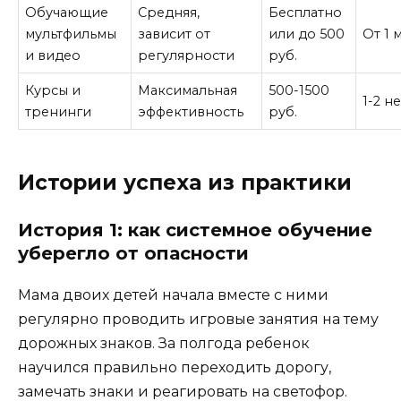
Обучающие
Средняя,
Бесплатно
мультфильмы
зависит от
или до 500
От 1 
и видео
регулярности
руб.
Курсы и
Максимальная
500-1500
1-2 н
тренинги
эффективность
руб.
Истории успеха из практики
История 1: как системное обучение
уберегло от опасности
Мама двоих детей начала вместе с ними
регулярно проводить игровые занятия на тему
дорожных знаков. За полгода ребенок
научился правильно переходить дорогу,
замечать знаки и реагировать на светофор.