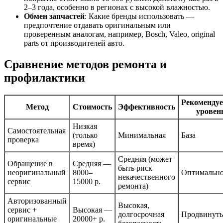
2–3 года, особенно в регионах с высокой влажностью.
Обмен запчастей
: Какие бренды использовать —
предпочтение отдавать оригинальным или
проверенным аналогам, например, Bosch, Valeo, original
parts от производителей авто.
Сравнение методов ремонта и
профилактики
Рекоменду
Метод
Стоимость
Эффективность
уровен
Низкая
Самостоятельная
(только
Минимальная
База
проверка
время)
Средняя (может
Обращение в
Средняя —
быть риск
неоригинальный
8000–
Оптимальн
некачественного
сервис
15000 р.
ремонта)
Авторизованный
Высокая,
сервис +
Высокая —
долгосрочная
Продвинут
оригинальные
20000+ р.