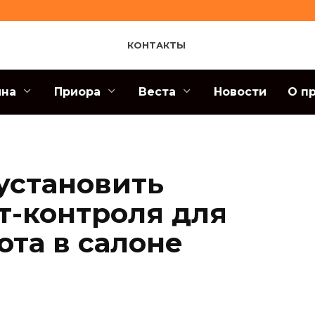
КОНТАКТЫ
ина
Приора
Веста
Новости
О п
 установить
т-контроля для
юта в салоне