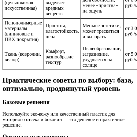
(цельнокожая
выделяет
менее «приятна»
руб./
искусственная)
вредных
на ощупь
веществ
Пенополимерные
Простота,
Меньше эстетики,
материалы
от 3 
влагостойкость,
может трескаться
(виниловые и
руб./
цена
и выгорать
ПВХ покрытия)
Пылеобразование,
Комфорт,
Ткань (ковролин,
загрязнение,
от 5 
разнообразие
велюр)
ухудшается на
руб./
текстур
солнце
Практические советы по выбору: база,
оптимально, продвинутый уровень
Базовые решения
Используйте эко-кожу или качественный пластик для
моторного отсека и боковин — это дешевое и практичное
решение.
Оптимальные варианты