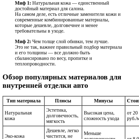
Миф 1:
Натуральная кожа — единственный
достойный материал для салона.
На самом деле, есть отличные заменители кожи и
современные комбинированные материалы,
которые дешевле, долговечнее и менее
требовательны в уходе.
Миф 2:
Чем толще слой обивки, тем лучше.
Это не так, важнее правильный подбор материала
и его толщины — все должно быть
сбалансировано по весу, пропитке и
теплопроводности.
Обзор популярных материалов для
внутренней отделки авто
Тип материала
Плюсы
Минусы
Стои
Эстетика,
Натуральная
Высокая цена,
от 20
долговечность,
кожа
сложность ухода
руб./
мягкость
Дешевле, легко
Меньше
Эко-кожа
чистится, не
долговечности,
от 8 