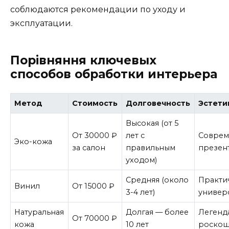
соблюдаются рекомендации по уходу и
эксплуатации.
Порівняння ключевых
способов обработки интерьера
Метод
Стоимость
Долговечность
Эстети
Высокая (от 5
От 30000 ₽
лет с
Соврем
Эко-кожа
за салон
правильным
презен
уходом)
Средняя (около
Практи
Винил
От 15000 ₽
3-4 лет)
универ
Натуральная
Долгая — более
Легенд
От 70000 ₽
кожа
10 лет
роско