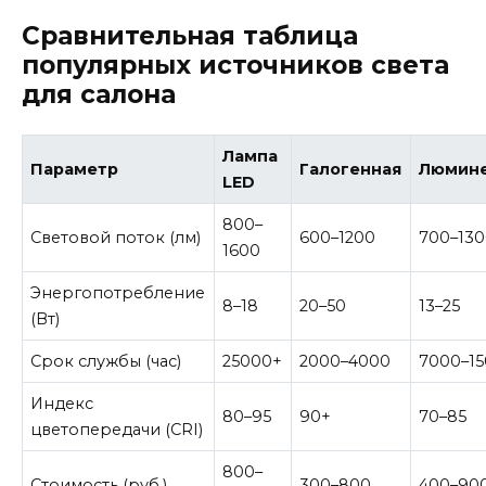
Сравнительная таблица
популярных источников света
для салона
Лампа
Параметр
Галогенная
Люмине
LED
800–
Световой поток (лм)
600–1200
700–13
1600
Энергопотребление
8–18
20–50
13–25
(Вт)
Срок службы (час)
25000+
2000–4000
7000–1
Индекс
80–95
90+
70–85
цветопередачи (CRI)
800–
Стоимость (руб.)
300–800
400–90