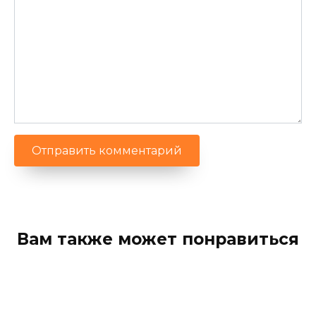
Советы по повышению уровня уюта
в длинных поездках и
путешествиях
Почему длинные поездки требуют
особого подхода к комфорту