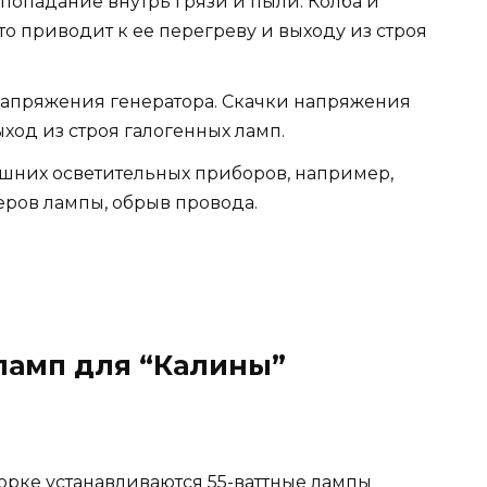
попадание внутрь грязи и пыли. Колба и
то приводит к ее перегреву и выходу из строя
напряжения генератора. Скачки напряжения
ход из строя галогенных ламп.
шних осветительных приборов, например,
еров лампы, обрыв провода.
ламп для “Калины”
орке устанавливаются 55-ваттные лампы