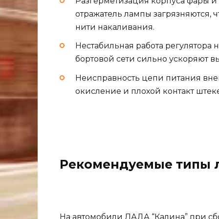
Разгерметизация корпуса фары и 
отражатель лампы загрязняются, ч
нити накаливания.
Нестабильная работа регулятора 
бортовой сети сильно ускоряют вы
Неисправность цепи питания вне
окисление и плохой контакт штек
Рекомендуемые типы 
На автомобили ЛАДА “Калина” при сб