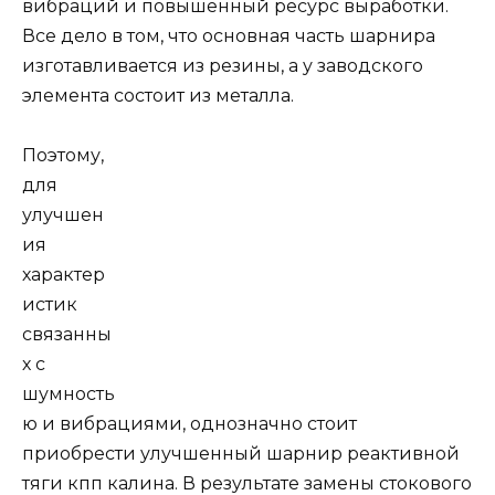
вибраций и повышенный ресурс выработки.
Все дело в том, что основная часть шарнира
изготавливается из резины, а у заводского
элемента состоит из металла.
Поэтому,
для
улучшен
ия
характер
истик
связанны
х с
шумность
ю и вибрациями, однозначно стоит
приобрести улучшенный шарнир реактивной
тяги кпп калина. В результате замены стокового