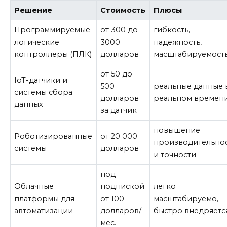
Решение
Стоимость
Плюсы
Программируемые
от 300 до
гибкость,
логические
3000
надежность,
контроллеры (ПЛК)
долларов
масштабируемост
от 50 до
IoT-датчики и
500
реальные данные 
системы сбора
долларов
реальном времен
данных
за датчик
повышение
Роботизированные
от 20 000
производительно
системы
долларов
и точности
под
Облачные
подпиской
легко
платформы для
от 100
масштабируемо,
автоматизации
долларов/
быстро внедряетс
мес.