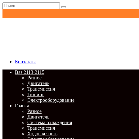
Перейти
Search
к
for:
содержанию
Контакты
Ваз 2113-2115
Разное
Двигатель
Трансмиссия
Тюнинг
Электрооборудование
Гранта
Разное
Двигатель
Система охлаждения
Трансмиссия
Ходовая часть