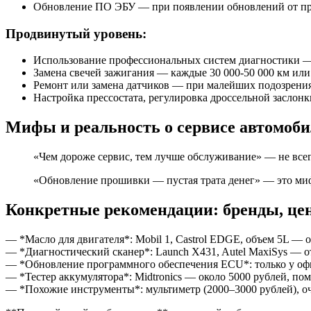
Обновление ПО ЭБУ — при появлении обновлений от пр
Продвинутый уровень:
Использование профессиональных систем диагностики 
Замена свечей зажигания — каждые 30 000-50 000 км или
Ремонт или замена датчиков — при малейших подозрения
Настройка прессостата, регулировка дроссельной заслон
Мифы и реальность о сервисе автомоб
«Чем дороже сервис, тем лучше обслуживание» — не всег
«Обновление прошивки — пустая трата денег» — это миф
Конкретные рекомендации: бренды, це
— *Масло для двигателя*: Mobil 1, Castrol EDGE, объем 5L — 
— *Диагностический сканер*: Launch X431, Autel MaxiSys — от
— *Обновление программного обеспечения ECU*: только у оф
— *Тестер аккумулятора*: Midtronics — около 5000 рублей, по
— *Похожие инструменты*: мультиметр (2000–3000 рублей), оч