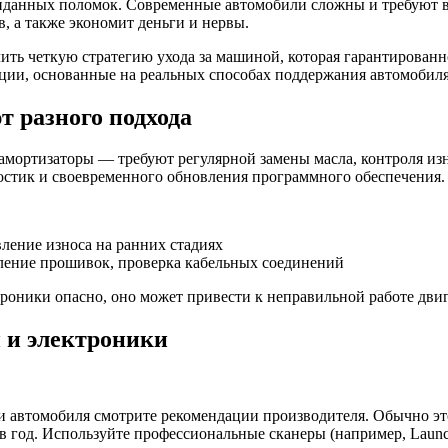
иданных поломок. Современные автомобили сложны и требуют в
в, а также экономит деньги и нервы.
ь четкую стратегию ухода за машиной, которая гарантированно 
ции, основанные на реальных способах поддержания автомобиля
т разного подхода
амортизаторы — требуют регулярной замены масла, контроля из
остик и своевременного обновления программного обеспечения.
ление износа на ранних стадиях
ление прошивок, проверка кабельных соединений
роники опасно, оно может привести к неправильной работе дв
 и электроники
и автомобиля смотрите рекомендации производителя. Обычно эт
в год. Используйте профессиональные сканеры (например, Launc