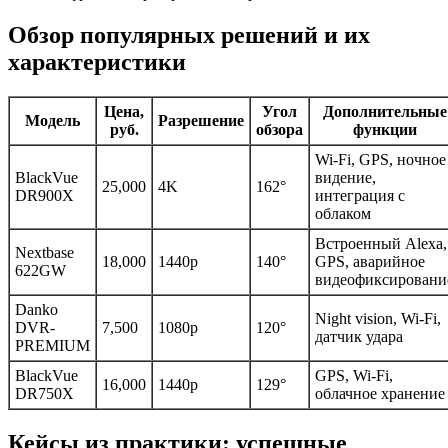
Обзор популярных решений и их
характеристики
Цена,
Угол
Дополнительные
Модель
Разрешение
руб.
обзора
функции
Wi-Fi, GPS, ночное
BlackVue
видение,
25,000
4K
162°
DR900X
интеграция с
облаком
Встроенный Alexa,
Nextbase
18,000
1440p
140°
GPS, аварийное
622GW
видеофиксировани
Danko
Night vision, Wi-Fi,
DVR-
7,500
1080p
120°
датчик удара
PREMIUM
BlackVue
GPS, Wi-Fi,
16,000
1440p
129°
DR750X
облачное хранение
Кейсы из практики: успешные