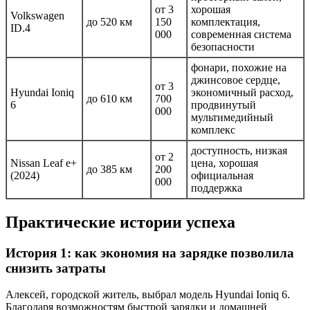
от 3
хорошая
Volkswagen
до 520 км
150
комплектация,
ID.4
000
современная система
безопасности
фонари, похожие на
джинсовое сердце,
от 3
Hyundai Ioniq
экономичный расход,
до 610 км
700
6
продвинутый
000
мультимедийный
комплекс
доступность, низкая
от 2
Nissan Leaf e+
цена, хорошая
до 385 км
200
(2024)
официальная
000
поддержка
Практические истории успеха
История 1: как экономия на зарядке позволила
снизить затраты
Алексей, городской житель, выбрал модель Hyundai Ioniq 6.
Благодаря возможностям быстрой зарядки и домашней