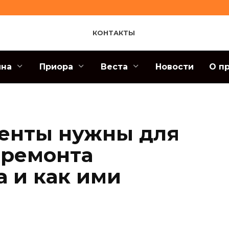
КОНТАКТЫ
ина
Приора
Веста
Новости
О п
енты нужны для
 ремонта
а и как ими