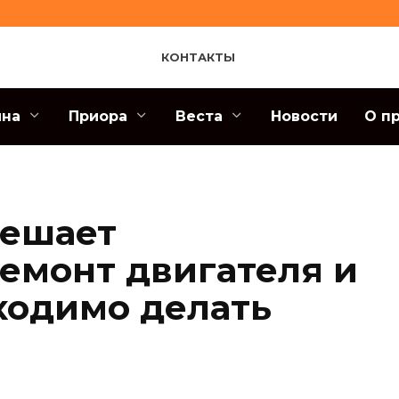
КОНТАКТЫ
ина
Приора
Веста
Новости
О п
решает
емонт двигателя и
бходимо делать