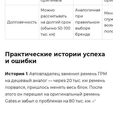
оригинала
ори
Можно
Аналогичная
Мен
рассчитывать
при
слу
Долговечность
на долгий срок
правильном
воз
(обычно 50-100
выборе
пол
тыс. км)
бренда
Практические истории успеха
и ошибки
История 1
: Автовладелец заменил ремень ГРМ
на дешёвый аналог — через 20 тыс. км ремень
порвался, пришлось менять весь блок. После
этого он перешел на оригинальный ремень
Gates и забыл о проблемах на 80 тыс. км. ✅