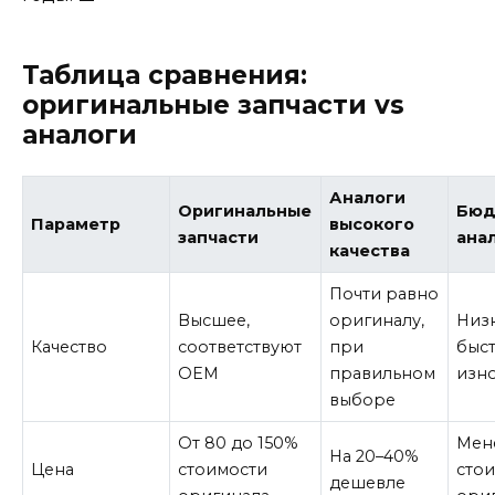
Таблица сравнения:
оригинальные запчасти vs
аналоги
Аналоги
Оригинальные
Бюд
Параметр
высокого
запчасти
ана
качества
Почти равно
Высшее,
оригиналу,
Низк
Качество
соответствуют
при
быс
OEM
правильном
изн
выборе
От 80 до 150%
Мен
На 20–40%
Цена
стоимости
сто
дешевле