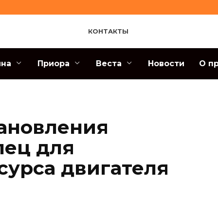
КОНТАКТЫ
ина
Приора
Веста
Новости
О п
ановления
лец для
сурса двигателя