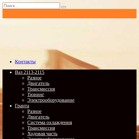
Перейти
Search
к
for:
содержанию
Контакты
Ваз 2113-2115
Разное
Двигатель
Трансмиссия
Тюнинг
Электрооборудование
Гранта
Разное
Двигатель
Система охлаждения
Трансмиссия
Ходовая часть