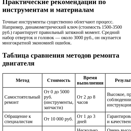
Практические рекомендации по
инструментам и материалам
Точные инструменты существенно облегчают процесс.
Например, динамометрический ключ (стоимость 1500-3500
руб.) гарантирует правильный затяжной момент. Средний
набор отверток и головок — около 3000 руб., он окупается
многократной экономией ошибок.
Таблица сравнения методов ремонта
двигателя
Время
Метод
Стоимость
Резуль
выполнения
От 0 до 5000
Высокое, п
Самостоятельный
руб.
От 2 до 8
соблюдени
ремонт
(инструменты,
часов
инструкци
запчасти)
Обращение к
От 1 до 3
Гарантиро
От 10 000 руб.
специалистам
дней
и качестве
Несколько
Очень выс