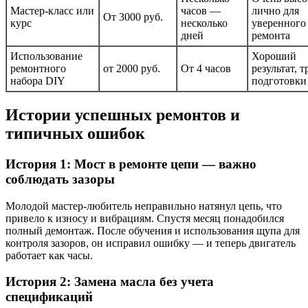
Мастер-класс или
часов —
лично для
От 3000 руб.
курс
несколько
уверенного
дней
ремонта
Использование
Хороший
ремонтного
от 2000 руб.
От 4 часов
результат, т
набора DIY
подготовки
Истории успешных ремонтов и
типичных ошибок
История 1: Мост в ремонте цепи — важно
соблюдать зазоры
Молодой мастер-любитель неправильно натянул цепь, что
привело к износу и вибрациям. Спустя месяц понадобился
полный демонтаж. После обучения и использования щупа для
контроля зазоров, он исправил ошибку — и теперь двигатель
работает как часы.
История 2: Замена масла без учета
спецификаций