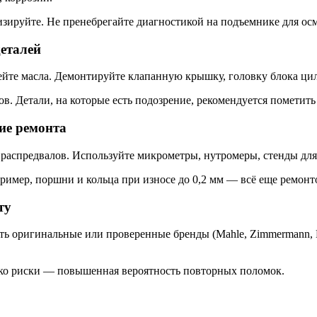
изируйте. Не пренебрегайте диагностикой на подъемнике для ос
деталей
лейте масла. Демонтируйте клапанную крышку, головку блока ц
в. Детали, на которые есть подозрение, рекомендуется пометит
ие ремонта
распредвалов. Используйте микрометры, нутромеры, стенды для
пример, поршни и кольца при износе до 0,2 мм — всё еще ремон
ту
ь оригинальные или проверенные бренды (Mahle, Zimmermann, El
ако риски — повышенная вероятность повторных поломок.