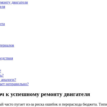
емонту двигателя
еля
нта
териалов
ледствия
?
ь?
 аналоги?
тает неправильно?
ч к успешному ремонту двигателя
 часто пугает из-за риска ошибок и перерасхода бюджета. Типи