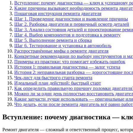
Вступление: почему диагностика — ключ к успешному р
Какие причины вызывают необходимость ремонта двигат
Пошаговая инструкция ремонта двигателя
Шаг 1. Проведение диагностики и выявление причины
Шаг 2. Разборка двигателя и первичный осмотр деталей
Шаг 3. Анализ состояния деталей и проектирование ремо
Шаг 4. Выбор компонентов и подготовка к ремонту
Шаг 5. Выполнение ремонта и сборка
Шаг 6. Тестирование и установка в автомобиль
Распространённые мифы о ремонте двигателя
Конкретные рекомендации по выбору инструментов и ма
Примеры из практики: что помогает избежать ошибок
История 1: правильная диагностика — залог успеха
История 2: неправильная разборка — дорогостоящие пос
Чек-лист для быстрого старта ремонта
Идеальный план действий: быстрый старт
Как определить правильную причину поломки двигателя
Можно ли за один день полностью восстановить двигател
Какие запчасти лучше использовать — оригинальные или
Что делать, если после ремонта двигатель всё равно рабо
Вступление: почему диагностика — клю
Ремонт двигателя — сложный и ответственный процесс, который