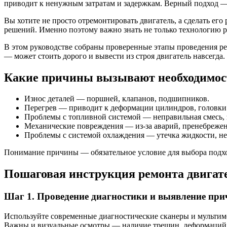
приводит к ненужным затратам и задержкам. Верный подход — 
Вы хотите не просто отремонтировать двигатель, а сделать ег
решений. Именно поэтому важно знать не только технологию р
В этом руководстве собраны проверенные этапы проведения р
— может стоить дорого и вывести из строя двигатель навсегда
Какие причины вызывают необходимост
Износ деталей — поршней, клапанов, подшипников.
Перегрев — приводит к деформации цилиндров, головки 
Проблемы с топливной системой — неправильная смесь, 
Механические повреждения — из-за аварий, пренебреже
Проблемы с системой охлаждения — утечка жидкости, н
Понимание причины — обязательное условие для выбора подход
Пошаговая инструкция ремонта двигат
Шаг 1. Проведение диагностики и выявление пр
Используйте современные диагностические сканеры и мультиме
Важны и визуальные осмотры — наличие трещин, деформаций,