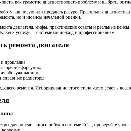
знать, как грамотно диагностировать проблему и выбрать опти
о работу как новую или продлить ресурс. Правильная диагности
емонта, но и нюансы начальной оценки.
емонта двигателя, мифы, практические советы и реальные кейс
. Ключ к успеху — системный подход и профессионализм.
ь ремонта двигателя
и прокладка.
засорение форсунок.
ния обслуживанием.
еисправные радиаторы.
ящего ремонта. Игнорирование этого этапа часто ведет к возв
еля
ичины
тры для определения ошибок в системе ECU, проверяйте уровень
 коррозии.