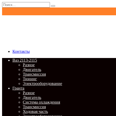
Перейти
Search
к
for:
содержанию
Контакты
Ваз 2113-2115
Разное
Двигатель
Трансмиссия
Тюнинг
Электрооборудование
Гранта
Разное
Двигатель
Система охлаждения
Трансмиссия
Ходовая часть