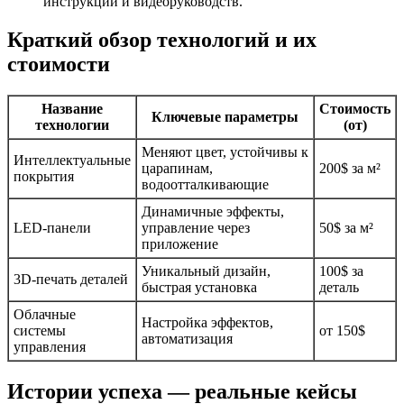
инструкций и видеоруководств.
Краткий обзор технологий и их
стоимости
Название
Стоимость
Ключевые параметры
технологии
(от)
Меняют цвет, устойчивы к
Интеллектуальные
царапинам,
200$ за м²
покрытия
водоотталкивающие
Динамичные эффекты,
LED-панели
управление через
50$ за м²
приложение
Уникальный дизайн,
100$ за
3D-печать деталей
быстрая установка
деталь
Облачные
Настройка эффектов,
системы
от 150$
автоматизация
управления
Истории успеха — реальные кейсы