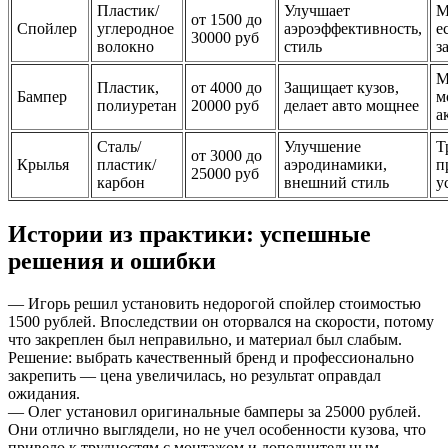
Пластик/
Улучшает
М
от 1500 до
Спойлер
углеродное
аэроэффективность,
е
30000 руб
волокно
стиль
з
М
Пластик,
от 4000 до
Защищает кузов,
Бампер
м
полиуретан
20000 руб
делает авто мощнее
а
Сталь/
Улучшение
Т
от 3000 до
Крылья
пластик/
аэродинамики,
п
25000 руб
карбон
внешний стиль
у
Истории из практики: успешные
решения и ошибки
— Игорь решил установить недорогой спойлер стоимостью
1500 рублей. Впоследствии он оторвался на скорости, потому
что закреплен был неправильно, и материал был слабым.
Решение: выбрать качественный бренд и профессионально
закрепить — цена увеличилась, но результат оправдал
ожидания.
— Олег установил оригинальные бамперы за 25000 рублей.
Они отлично выглядели, но не учел особенности кузова, что
привело к трудностям с монтажом и дополнительным