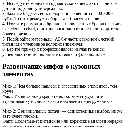
2. Исследуйте модель и год выпуска вашего авто — не все
детали подходят универсально.
3. Задайте бюджет: есть недорогие решения за 1500-3000
рублей, есть премиум-наборы за 20 тысяч и выше.
4. Изучите репутацию брендов: проверенные бренды — Larte,
Caractere, Techart, оригинальные запчасти от производителя —
более надежны.
5. Подбирайте материалы: АБС-пластик (эконом), легкий
титан или углеродное волокно (премиум).
6. Берите пример с профессионалов: изучайте кейсы
успешных тюнингов, ищите отзывы и фото до/после.
Развенчание мифов о кузовных
элементах
Миф 1: Чем больше наклеек и агрессивных элементов, тем
круче.
Факт: Избыточное украшательство может ухудшить
аэродинамику и сделать авто визуально перегруженным.
Миф 2: Оригинальные детали — единственный выбор, иначе
авто будет плохой.
Факт: Послеmarket-китайские или корейские аналоги нередко
ничуть не хуже оригинальных, при этом дешевле и с