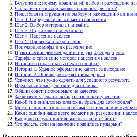
Вступление: почему правильный выбор и размещение на
Что влияет на выбор наклеек и пленок для авто?
Пошаговая инструкция по выбору и размещению винило
Шаг 1. Определите цель и место нанесения
Шаг 2. Выбор материала и дизайна
Шаг 3. Подготовка поверхности
Шаг 4. Нанесение наклеек
Шаг 5. Проверка и закрепление
Популярные мифы и их развенчание
Практические рекомендации: цифры, бренды, цены
Тарифы и сравнение методов нанесения наклеек
Истории из практики: успехи и ошибки
История 1. Удачное оформление капота за выходные
История 2. Ошибка, которая стоила дорого
Чек-лист: что нужно сделать для успешного результата
Идеальный план действий для новичка
Общий совет: не экономьте на качестве
Заключение: делайте выбор осознанно и уверенно
Какой тип виниловых пленок выбрать для автомобиля?
Можно ли нанести наклейки самостоятельно или лучше о
Какие ошибки чаще всего делают при размещении наклее
Как долго служат виниловые наклейки на авто?
Что делать, если на наклейке появились пузырьки?
Вступление: почему правильный выбор