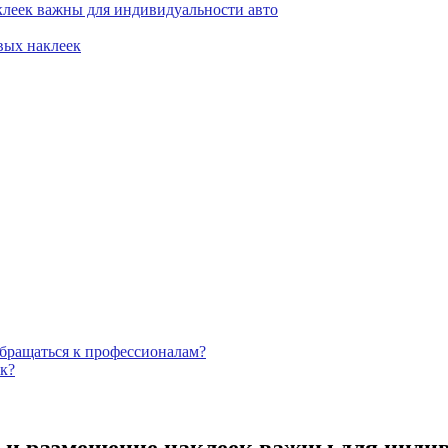
клеек важны для индивидуальности авто
вых наклеек
бращаться к профессионалам?
к?
 и размещение наклеек важны для индив