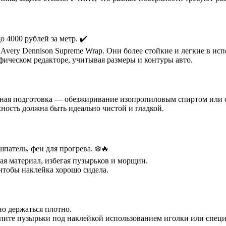
о 4000 рублей за метр. ✔️
 Avery Dennison Supreme Wrap. Они более стойкие и легкие в ис
фическом редакторе, учитывая размеры и контуры авто.
альная подготовка — обезжиривание изопропиловым спиртом или
ность должна быть идеально чистой и гладкой.
атель, фен для прогрева. ❄️🔥
вая материал, избегая пузырьков и морщин.
чтобы наклейка хорошо сидела.
но держаться плотно.
алите пузырьки под наклейкой использованием иголки или спец