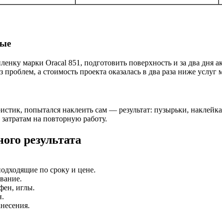
ные
енку марки Oracal 851, подготовить поверхность и за два дня 
з проблем, а стоимость проекта оказалась в два раза ниже услуг 
стик, попытался наклеить сам — результат: пузырьки, наклейка 
затратам на повторную работу.
ного результата
одходящие по сроку и цене.
вание.
фен, иглы.
н.
анесения.