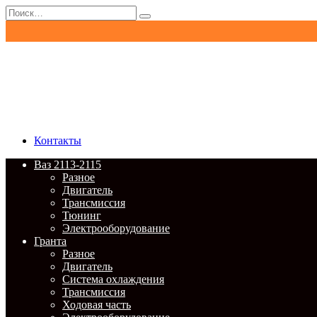
Перейти
Search
к
for:
содержанию
Контакты
Ваз 2113-2115
Разное
Двигатель
Трансмиссия
Тюнинг
Электрооборудование
Гранта
Разное
Двигатель
Система охлаждения
Трансмиссия
Ходовая часть