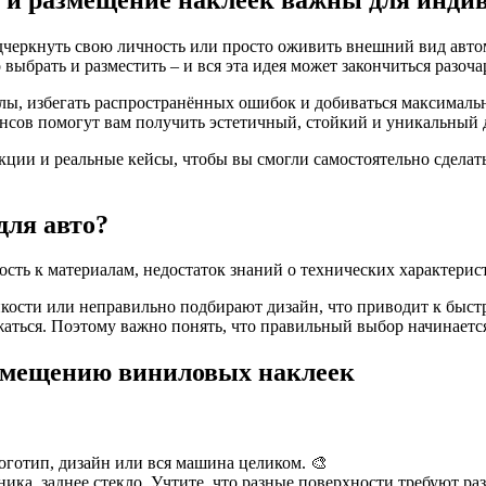
дчеркнуть свою личность или просто оживить внешний вид авт
 выбрать и разместить – и вся эта идея может закончиться разо
ы, избегать распространённых ошибок и добиваться максимально
сов помогут вам получить эстетичный, стойкий и уникальный ди
ции и реальные кейсы, чтобы вы смогли самостоятельно сделать
для авто?
ть к материалам, недостаток знаний о технических характерист
йкости или неправильно подбирают дизайн, что приводит к быс
жаться. Поэтому важно понять, что правильный выбор начинается
азмещению виниловых наклеек
логотип, дизайн или вся машина целиком. 🎨
ика, заднее стекло. Учтите, что разные поверхности требуют ра