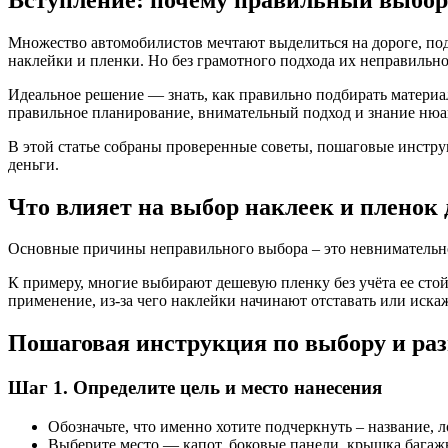
Множество автомобилистов мечтают выделиться на дороге, по
наклейки и пленки. Но без грамотного подхода их неправильно
Идеальное решение — знать, как правильно подбирать материал
правильное планирование, внимательный подход и знание нюан
В этой статье собраны проверенные советы, пошаговые инструк
деньги.
Что влияет на выбор наклеек и пленок 
Основные причины неправильного выбора – это невнимательнос
К примеру, многие выбирают дешевую пленку без учёта ее сто
применение, из-за чего наклейки начинают отставать или иска
Пошаговая инструкция по выбору и р
Шаг 1. Определите цель и место нанесения
Обозначьте, что именно хотите подчеркнуть – название, 
Выберите место — капот, боковые панели, крышка багажн