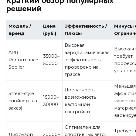
Краткий обзор популярных
решений
Модель /
Цена
Эффективность /
Минусы 
Бренд
(руб.)
Плюсы
Огранич
Высокая
Высокая 
APR
аэродинамическая
35000–
требует
Performance
эффективность,
50000
професс
Spoiler
проверено на
установк
трассе
Меньшая
Доступность,
Street-style
эффектив
15000–
возможность
спойлер (на
качество
30000
кастомной
заказ)
материа
настройки
варьируе
Оптимален для
Требует 
Диффузор
20000–
спортивных авто,