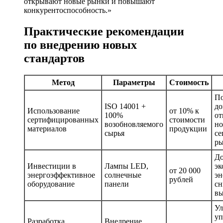
открывают новые рынки и повышают
конкурентоспособность.»
Практические рекомендации
по внедрению новых
стандартов
Метод
Параметры
Стоимость
П
ISO 14001 +
до
Использование
от 10% к
100%
от
сертифицированных
стоимости
возобновляемого
н
материалов
продукции
сырья
се
р
До
Инвестиции в
Лампы LED,
эк
от 20 000
энергоэффективное
солнечные
эн
рублей
оборудование
панели
сн
вы
Ул
уп
Разработка
Внедрение