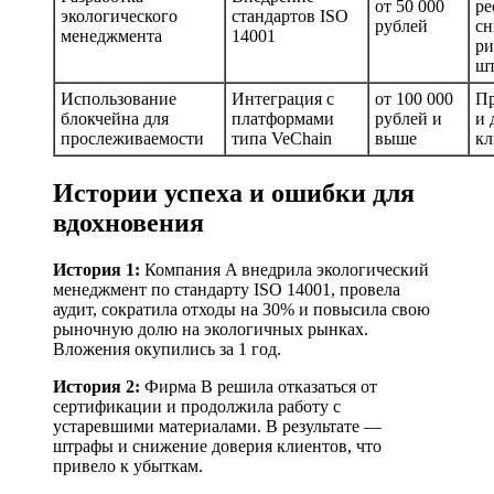
от 50 000
ре
экологического
стандартов ISO
рублей
сн
менеджмента
14001
ри
ш
Использование
Интеграция с
от 100 000
Пр
блокчейна для
платформами
рублей и
и 
прослеживаемости
типа VeChain
выше
кл
Истории успеха и ошибки для
вдохновения
История 1:
Компания A внедрила экологический
менеджмент по стандарту ISO 14001, провела
аудит, сократила отходы на 30% и повысила свою
рыночную долю на экологичных рынках.
Вложения окупились за 1 год.
История 2:
Фирма B решила отказаться от
сертификации и продолжила работу с
устаревшими материалами. В результате —
штрафы и снижение доверия клиентов, что
привело к убыткам.