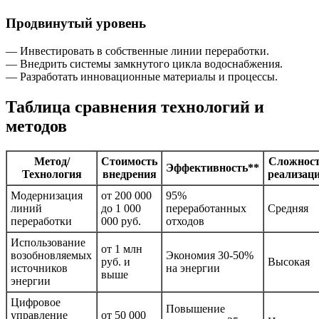
Продвинутый уровень
— Инвестировать в собственные линии переработки.
— Внедрить системы замкнутого цикла водоснабжения.
— Разработать инновационные материалы и процессы.
Таблица сравнения технологий и
методов
Метод/
Стоимость
Сложнос
Эффективность**
Технология
внедрения
реализац
Модернизация
от 200 000
95%
линий
до 1 000
переработанных
Средняя
переработки
000 руб.
отходов
Использование
от 1 млн
возобновляемых
Экономия 30-50%
руб. и
Высокая
источников
на энергии
выше
энергии
Цифровое
Повышение
управление
от 50 000