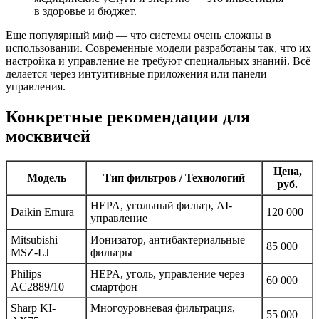
в здоровье и бюджет.
Еще популярный миф — что системы очень сложны в
использовании. Современные модели разработаны так, что их
настройка и управление не требуют специальных знаний. Всё
делается через интуитивные приложения или панели
управления.
Конкретные рекомендации для
москвичей
Цена,
Модель
Тип фильтров / Технологий
руб.
HEPA, угольный фильтр, AI-
Daikin Emura
120 000
управление
Mitsubishi
Ионизатор, антибактериальные
85 000
MSZ-LJ
фильтры
Philips
HEPA, уголь, управление через
60 000
AC2889/10
смартфон
Sharp KI-
Многоуровневая фильтрация,
55 000