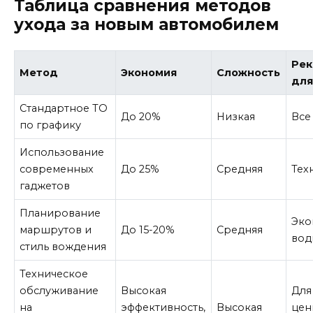
Таблица сравнения методов
ухода за новым автомобилем
Ре
Метод
Экономия
Сложность
дл
Стандартное ТО
До 20%
Низкая
Все
по графику
Использование
современных
До 25%
Средняя
Тех
гаджетов
Планирование
Эко
маршрутов и
До 15-20%
Средняя
вод
стиль вождения
Техническое
обслуживание
Высокая
Для 
на
эффективность,
Высокая
цен