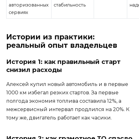
авторизованных
стабильность
над
сервиях
Истории из практики:
реальный опыт владельцев
История 1: как правильный старт
снизил расходы
Алексей купил новый автомобиль и в первые
1000 км избегал резких стартов. За первые
полгода экономия топлива составила 12%, а
межсервисный интервал продлился на 20%. К
тому же, двигатель работает как часики.
История 2: как грамотное ТО спасло