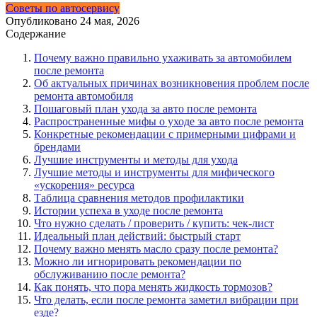
Советы по автосервису
Опубликовано
24 мая, 2026
Содержание
Почему важно правильно ухаживать за автомобилем
после ремонта
Об актуальных причинах возникновения проблем после
ремонта автомобиля
Пошаговый план ухода за авто после ремонта
Распространенные мифы о уходе за авто после ремонта
Конкретные рекомендации с примерными цифрами и
брендами
Лучшие инструменты и методы для ухода
Лучшие методы и инструменты для мифического
«ускорения» ресурса
Таблица сравнения методов профилактики
Истории успеха в уходе после ремонта
Что нужно сделать / проверить / купить: чек-лист
Идеальный план действий: быстрый старт
Почему важно менять масло сразу после ремонта?
Можно ли игнорировать рекомендации по
обслуживанию после ремонта?
Как понять, что пора менять жидкость тормозов?
Что делать, если после ремонта заметил вибрации при
езде?