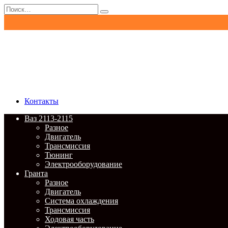
Перейти
Search
к
for:
содержанию
Контакты
Ваз 2113-2115
Разное
Двигатель
Трансмиссия
Тюнинг
Электрооборудование
Гранта
Разное
Двигатель
Система охлаждения
Трансмиссия
Ходовая часть