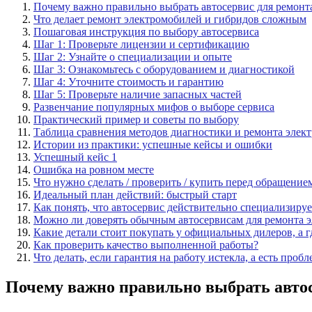
Почему важно правильно выбрать автосервис для ремонт
Что делает ремонт электромобилей и гибридов сложным
Пошаговая инструкция по выбору автосервиса
Шаг 1: Проверьте лицензии и сертификацию
Шаг 2: Узнайте о специализации и опыте
Шаг 3: Ознакомьтесь с оборудованием и диагностикой
Шаг 4: Уточните стоимость и гарантию
Шаг 5: Проверьте наличие запасных частей
Развенчание популярных мифов о выборе сервиса
Практический пример и советы по выбору
Таблица сравнения методов диагностики и ремонта элек
Истории из практики: успешные кейсы и ошибки
Успешный кейс 1
Ошибка на ровном месте
Что нужно сделать / проверить / купить перед обращение
Идеальный план действий: быстрый старт
Как понять, что автосервис действительно специализиру
Можно ли доверять обычным автосервисам для ремонта 
Какие детали стоит покупать у официальных дилеров, а 
Как проверить качество выполненной работы?
Что делать, если гарантия на работу истекла, а есть пробл
Почему важно правильно выбрать автос