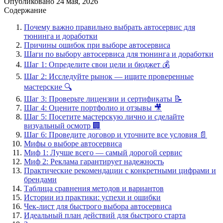
Опубликовано
24 мая, 2026
Содержание
Почему важно правильно выбрать автосервис для
тюнинга и доработки
Причины ошибок при выборе автосервиса
Шаги по выбору автосервиса для тюнинга и доработки
Шаг 1: Определите свои цели и бюджет 💰
Шаг 2: Исследуйте рынок — ищите проверенные
мастерские 🔍
Шаг 3: Проверьте лицензии и сертификаты 📝
Шаг 4: Оцените портфолио и отзывы 🎥
Шаг 5: Посетите мастерскую лично и сделайте
визуальный осмотр 🏢
Шаг 6: Проведите договор и уточните все условия 📄
Мифы о выборе автосервиса
Миф 1: Лучше всего — самый дорогой сервис
Миф 2: Реклама гарантирует надежность
Практические рекомендации с конкретными цифрами и
брендами
Таблица сравнения методов и вариантов
Истории из практики: успехи и ошибки
Чек-лист для быстрого выбора автосервиса
Идеальный план действий для быстрого старта