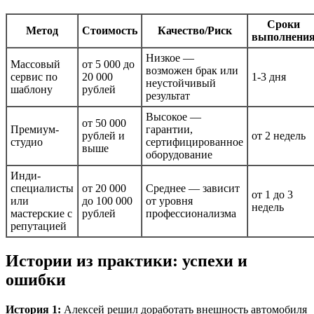
Сроки
Метод
Стоимость
Качество/Риск
выполнени
Низкое —
Массовый
от 5 000 до
возможен брак или
сервис по
20 000
1-3 дня
неустойчивый
шаблону
рублей
результат
Высокое —
от 50 000
Премиум-
гарантии,
рублей и
от 2 недель
студио
сертифицированное
выше
оборудование
Инди-
специалисты
от 20 000
Среднее — зависит
от 1 до 3
или
до 100 000
от уровня
недель
мастерские с
рублей
профессионализма
репутацией
Истории из практики: успехи и
ошибки
История 1:
Алексей решил доработать внешность автомобиля