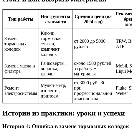
Рекоме
Инструменты
Средняя цена (на
Тип работы
бре
/ запчасти
2024 год)
мо
Ключи,
Замена
тормозная
от 2000 до 5000
TRW, Bo
тормозных
смазка,
рублей
ATE
колодок
комплект
колодок
Гайковерты,
около 1500 рублей
Замена масла и
Mobil, S
воронка,
за работу +
фильтра
Liqui M
ключи
материалы
от 3000 рублей
Мультиметр,
Ремонт
при
Fluke, Sk
изолента,
электросистемы
профессиональной
Weller
припоем
диагностике
Истории из практики: уроки и успехи
История 1: Ошибка в замене тормозных колодок